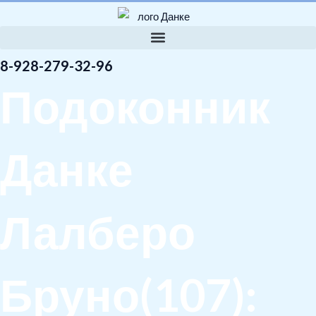
8-928-279-32-96
Подоконник
Данке
Лалберо
Бруно(107):