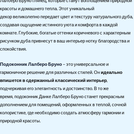
Лалберо Бруно глянец, которые станут воплощением природной
красоты и домашнего тепла. Этот уникальный
декор великолепно передает цвет и текстуру натурального дуба,
создавая ощущение истинного уюта и комфорта в каждой
комнате. Глубокие, богатые оттенки коричневого с характерным
рисунком дуба привнесут в ваш интерьер нотку благородства и
спокойствия.
Подоконник Лалберо Бруно
– это универсальное и
гармоничное решение для различных стилей. Он
идеально
впишется в сдержанный классический интерьер
,
подчеркивая его элегантность и достоинство. В то же
время, подоконник Данке Лалберо Бруно станет прекрасным
дополнением для помещений, оформленных в теплой, сочной
колористике, где необходимо создать атмосферу гармонии и
природной красоты.